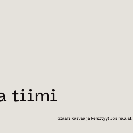
kaavakehitysvaiheen. Kaavakehitykse
ammattitaitonsa ja kokemuksensa po
suunnittelemiseksi tarjoten rakennu
on tytäryhtiö AJK Kodit Oy (LKV), 
a tiimi
Sfääri kasvaa ja kehittyy! Jos halua