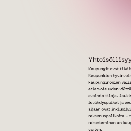
Yhteisöllisy
Kaupungit ovat tiivii
Kaupunkien hyvinvoin
kaupunginosien väli
eriarvoisuuden vältt
avoimia tiloja. Joukk
levähdyspaikat ja av
sijaan ovat inklusii
rakennuspalikoita - 
rakentaminen on kau
varten.