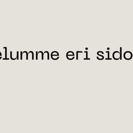
Kehitämme yhdessä alan johtavien a
konseptia. Hiilingin taustalla on 
uusimpien innovaatioiden yhteensov
osat kokonaisvaltaiseksi tulevaisuu
elumme eri sid
Hiilingin visio syntyi vuosina 2020
kilpailun myötä. Saavutimme kilpail
Ympäristöministeriön tyyppitalon p
muiden ehdokkaiden päästöt keskim
CLT-materiaaliin pohjaavan rakenne
päästöjä suuremmat. Ehdotuksen este
s – Sfäärin Hiiling ©
näiden samojen suunnitteluarvojen 
ehdotus Verkkosaaren
si
Kilpailun lopputulemana Sfäärille t
Helsingistä Sompasaaren kärjestä,
Rakennusliikkeelle
Sfäärin toteuttamana huippusijainn
sta hyvillä
Kumppanuuskehitysmallissamme tarjoamme