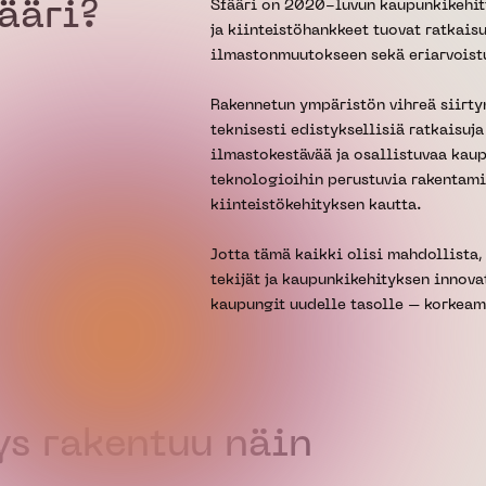
Sfääri on 2020-luvun kaupunkikehit
ääri?
ja kiinteistöhankkeet tuovat ratkai
ilmastonmuutokseen sekä eriarvoist
Rakennetun ympäristön vihreä siirtym
teknisesti edistyksellisiä ratkaisuja
ilmastokestävää ja osallistuvaa kau
teknologioihin perustuvia rakentami
kiinteistökehityksen kautta.
Jotta tämä kaikki olisi mahdollista
tekijät ja kaupunkikehityksen innov
kaupungit uudelle tasolle – korkeam
ys rakentuu näin