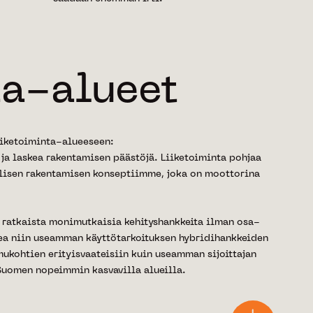
ta-alueet
iiketoiminta-alueeseen:
a laskea rakentamisen päästöjä. Liiketoiminta pohjaa
lisen rakentamisen konseptiimme, joka on moottorina
 ratkaista monimutkaisia kehityshankkeita ilman osa-
kea niin useamman käyttötarkoituksen hybridihankkeiden
mukohtien erityisvaateisiin kuin useamman sijoittajan
uomen nopeimmin kasvavilla alueilla.