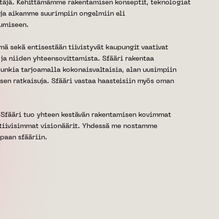
täjä. Kehittämämme rakentamisen konseptit, teknologiat
suja aikamme suurimpiin ongelmiin eli
umiseen.
ä sekä entisestään tiivistyvät kaupungit vaativat
 ja niiden yhteensovittamista. Sfääri rakentaa
punkia tarjoamalla kokonaisvaltaisia, alan uusimpiin
sen ratkaisuja. Sfääri vastaa haasteisiin myös oman
, Sfääri tuo yhteen kestävän rakentamisen kovimmat
atiivisimmat visionäärit. Yhdessä me nostamme
paan sfääriin.