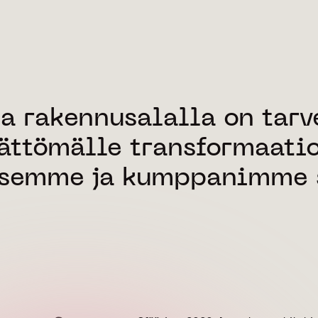
ja rakennusalalla on tarv
ttömälle transformaatio
tsemme ja kumppanimme 