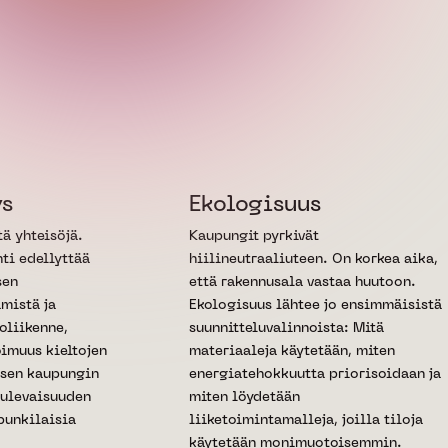
ys
Ekologisuus
tä yhteisöjä.
Kaupungit pyrkivät
ti edellyttää
hiilineutraaliuteen. On korkea aika,
sen
että rakennusala vastaa huutoon.
ämistä ja
Ekologisuus lähtee jo ensimmäisistä
oliikenne,
suunnitteluvalinnoista: Mitä
oimuus kieltojen
materiaaleja käytetään, miten
visen kaupungin
energiatehokkuutta priorisoidaan ja
tulevaisuuden
miten löydetään
punkilaisia
liiketoimintamalleja, joilla tiloja
käytetään monimuotoisemmin.