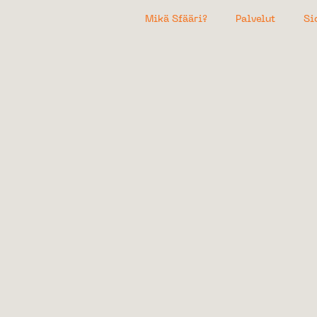
Mikä Sfääri?
Palvelut
Si