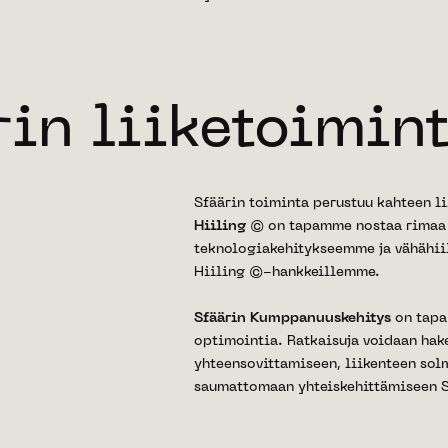
rin liiketoimin
Sfäärin toiminta perustuu kahteen l
Hiiling
© on tapamme nostaa rimaa j
teknologiakehitykseemme ja vähähii
Hiiling ©-hankkeillemme.
Sfäärin Kumppanuuskehitys
on tapa
optimointia. Ratkaisuja voidaan ha
yhteensovittamiseen, liikenteen sol
saumattomaan yhteiskehittämiseen S