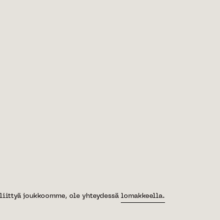
n ja suunnitteluprosessin ajan Sfääri tuo oman
hjiltaan toimivien ja kohteeseen sopivien asuntojen
sliikkeelle lisäkäsiä. Asuntohankkeita varten Sfäärillä
joka voi toimia myös projektimyynnin kumppanina.
t liittyä joukkoomme, ole yhteydessä
lomakkeella.