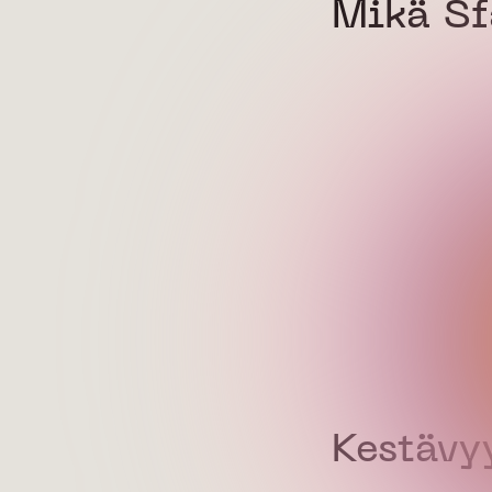
Mikä Sf
Kestävy