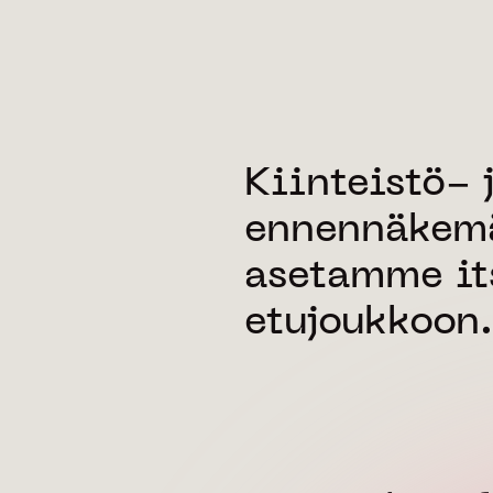
Kiinteistö- 
ennennäkemä
asetamme i
etujoukkoon.